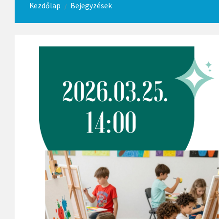
Kezdőlap
Bejegyzések
/