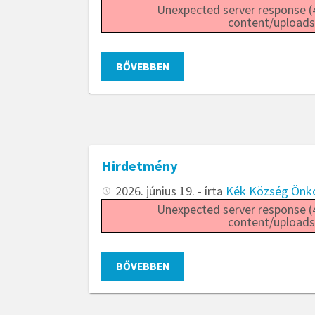
Unexpected server response (4
content/uploads
BŐVEBBEN
Hirdetmény
2026. június 19.
- írta
Kék Község Önk
Unexpected server response (4
content/uploads
BŐVEBBEN