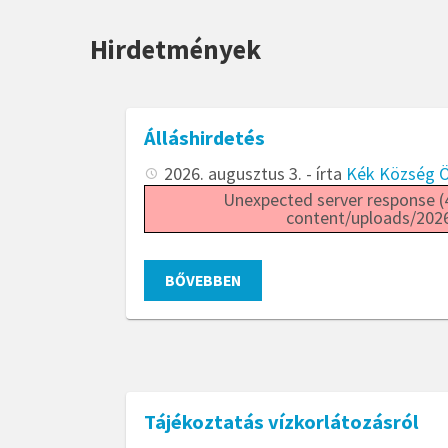
Hirdetmények
Álláshirdetés
2026. augusztus 3.
- írta
Kék Község 
Unexpected server response (4
content/uploads/2026/
BŐVEBBEN
Tájékoztatás vízkorlátozásról