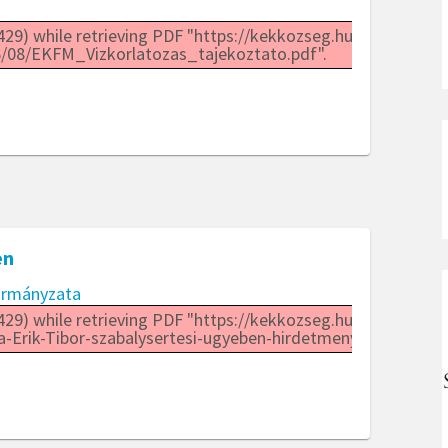
29) while retrieving PDF "https://kekkozseg.hu/wp-
/08/EKFM_Vizkorlatozas_tajekoztato.pdf".
en
ormányzata
29) while retrieving PDF "https://kekkozseg.hu/wp-
-Erik-Tibor-szabalysertesi-ugyeben-hirdetmeny.pdf".