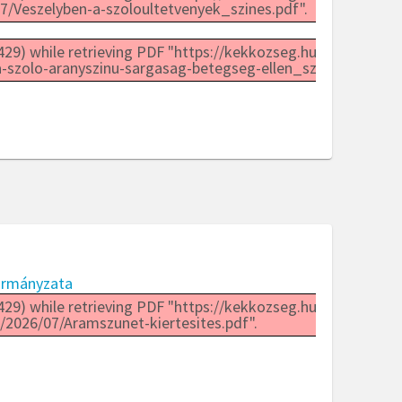
7/Veszelyben-a-szoloultetvenyek_szines.pdf".
29) while retrieving PDF "https://kekkozseg.hu/wp-
-szolo-aranyszinu-sargasag-betegseg-ellen_szines.pdf".
ormányzata
29) while retrieving PDF "https://kekkozseg.hu/wp-
/2026/07/Aramszunet-kiertesites.pdf".