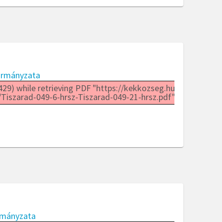
ormányzata
29) while retrieving PDF "https://kekkozseg.hu/wp-
Tiszarad-049-6-hrsz-Tiszarad-049-21-hrsz.pdf".
rmányzata