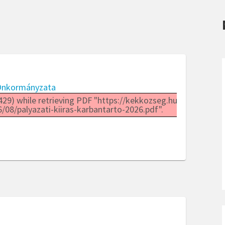
Önkormányzata
29) while retrieving PDF "https://kekkozseg.hu/wp-
08/palyazati-kiiras-karbantarto-2026.pdf".