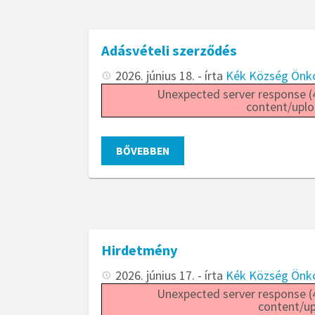
Adásvételi szerződés
2026. június 18.
- írta
Kék Község Önk
Unexpected server response (4
content/uplo
BŐVEBBEN
Hirdetmény
2026. június 17.
- írta
Kék Község Önk
Unexpected server response (4
content/up