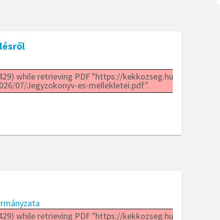
lésről
29) while retrieving PDF "https://kekkozseg.hu/wp-
026/07/Jegyzokonyv-es-mellekletei.pdf".
ormányzata
29) while retrieving PDF "https://kekkozseg.hu/wp-