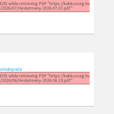
29) while retrieving PDF "https://kekkozseg.hu/wp-
/2026/07/Hirdetmeny-2026.07.07.pdf".
ormányzata
29) while retrieving PDF "https://kekkozseg.hu/wp-
/2026/06/Hirdetmeny-2026.06.19.pdf".