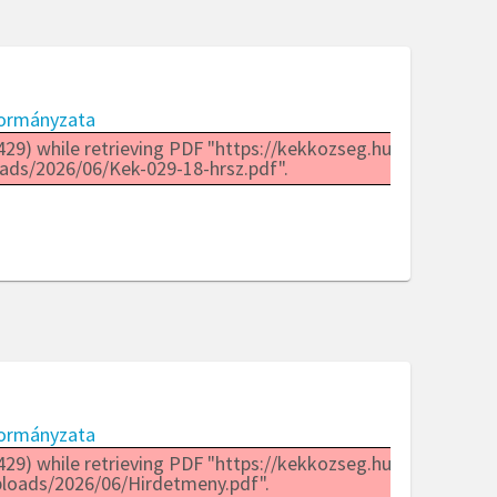
ormányzata
29) while retrieving PDF "https://kekkozseg.hu/wp-
ads/2026/06/Kek-029-18-hrsz.pdf".
ormányzata
29) while retrieving PDF "https://kekkozseg.hu/wp-
loads/2026/06/Hirdetmeny.pdf".