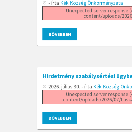
- írta
Kék Község Önkormányzata
Unexpected server response (4
content/uploads/2026
BŐVEBBEN
Hirdetmény szabálysértési ügyb
2026. július 30.
- írta
Kék Község Önk
Unexpected server response (4
content/uploads/2026/07/Laska
BŐVEBBEN