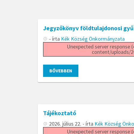
Jegyzőkönyv földtulajdonosi gyű
- írta
Kék Község Önkormányzata
Unexpected server response (4
content/uploads/2
BŐVEBBEN
Tájékoztató
2026. július 22.
- írta
Kék Község Önk
Unexpected server response (4