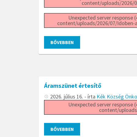
content/uploads/2026/0
Unexpected server response (4
content/uploads/2026/07/Idoben-a
BŐVEBBEN
Áramszünet értesítő
2026. július 16.
- írta
Kék Község Önk
Unexpected server response (4
content/uploads
BŐVEBBEN