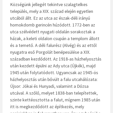
Községünk jellegét tekintve szalagtelkes
település, mely a XIX. század elején egyetlen
utcából állt. Ez az utca az észak-déli irányú
homokdomb gerincén húzódott. 1772-ben az
utca szélvédett nyugati oldalán sorakoztak a
házak, a keleti oldalon csupán a templom állott
és a temető. A déli falurész (Alvég) és az ettől
nyugatra eső Porgolát benépesülése a XIX.
században kezdődött. Az 1918-as házhelyosztás
után kezdett épülni az Ady utca (Újkék), majd
1945 után folytatódott. Ugyancsak az 1945-ös
házhelyosztás után bővült a falu utcahálózata:
Újsor: Jókai és Hunyadi, valamint a Dózsa
utcával. A szőlő, melyet 1838-ban telepítettek,
szinte kettéosztotta a falut, mígnem 1985 után
itt is megkezdődött az építkezés, mely