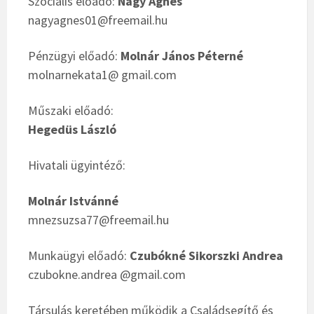
Szociális előadó:
Nagy Ágnes
nagyagnes01@freemail.hu
Pénzügyi előadó:
Molnár János Péterné
molnarnekata1@ gmail.com
Műszaki előadó:
Hegedüs László
Hivatali ügyintéző:
Molnár Istvánné
mnezsuzsa77@freemail.hu
Munkaügyi előadó:
Czubókné Sikorszki Andrea
czubokne.andrea @gmail.com
Társulás keretében működik a Családsegítő és