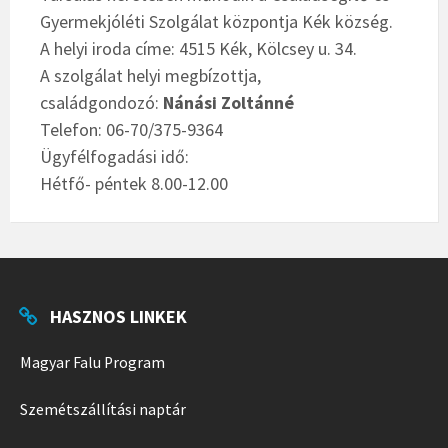
Gyermekjóléti Szolgálat központja Kék község.
A helyi iroda címe: 4515 Kék, Kölcsey u. 34.
A szolgálat helyi megbízottja,
családgondozó:
Nánási Zoltánné
Telefon: 06-70/375-9364
Ügyfélfogadási idő:
Hétfő- péntek 8.00-12.00
HASZNOS LINKEK
Magyar Falu Program
Szemétszállítási naptár