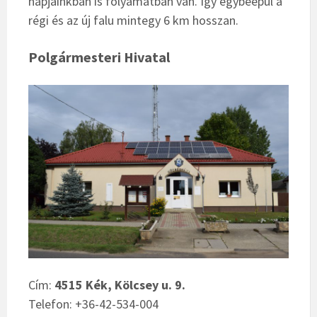
napjainkban is folyamatban van. Így egybeépül a
régi és az új falu mintegy 6 km hosszan.
Polgármesteri Hivatal
Cím:
4515 Kék, Kölcsey u. 9.
Telefon: +36-42-534-004