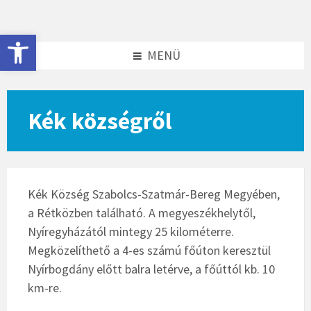
Skip
Skip
to
to
content
footer
Eszköztár megnyitása
MENÜ
Kék községről
Kék Község Szabolcs-Szatmár-Bereg Megyében,
a Rétközben található. A megyeszékhelytől,
Nyíregyházától mintegy 25 kilométerre.
Megközelíthető a 4-es számú főúton keresztül
Nyírbogdány előtt balra letérve, a főúttól kb. 10
km-re.