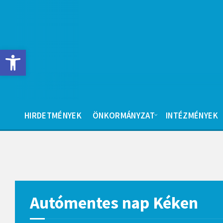
Skip
Skip
to
to
content
footer
Eszköztár megnyitása
HIRDETMÉNYEK
ÖNKORMÁNYZAT
INTÉZMÉNYEK
Autómentes nap Kéken