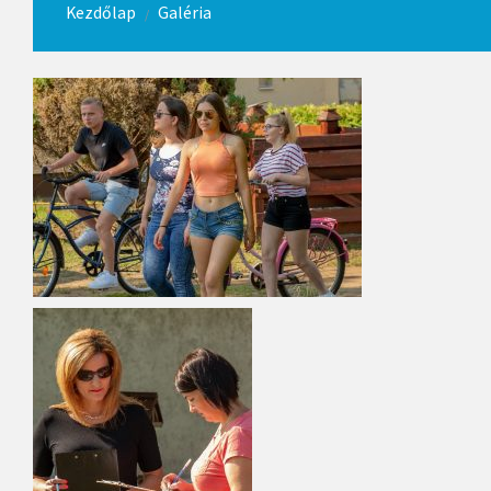
Kezdőlap
Galéria
/