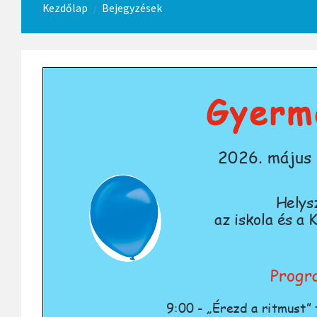
Kezdőlap
Bejegyzések
/