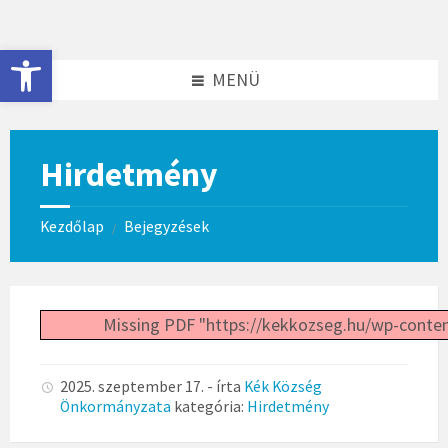
Skip
Skip
to
to
content
footer
Eszköztár megnyitása
MENÜ
Hirdetmény
Kezdőlap
Bejegyzések
/
Missing PDF "https://kekkozseg.hu/wp-conte
2025. szeptember 17.
- írta
Kék Község
Önkormányzata
kategória:
Hirdetmény