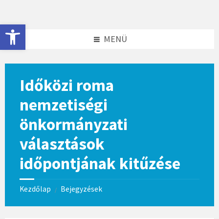
Skip
Skip
to
to
content
footer
Eszköztár megnyitása
MENÜ
Időközi roma
nemzetiségi
önkormányzati
választások
időpontjának kitűzése
Kezdőlap
Bejegyzések
/