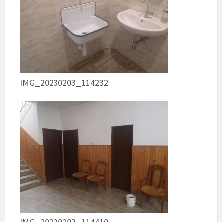
IMG_20230203_114232
IMG_20230203_114410