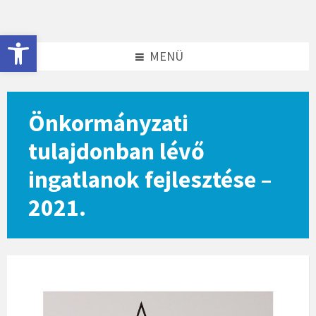
Skip
Skip
to
to
content
footer
Eszköztár megnyitása
MENÜ
Önkormányzati
tulajdonban lévő
ingatlanok fejlesztése –
2021.