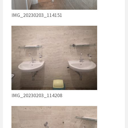
IMG_20230203_114151
IMG_20230203_114208