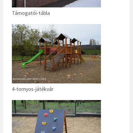
Támogatói-tábla
4-tornyos-játékvár