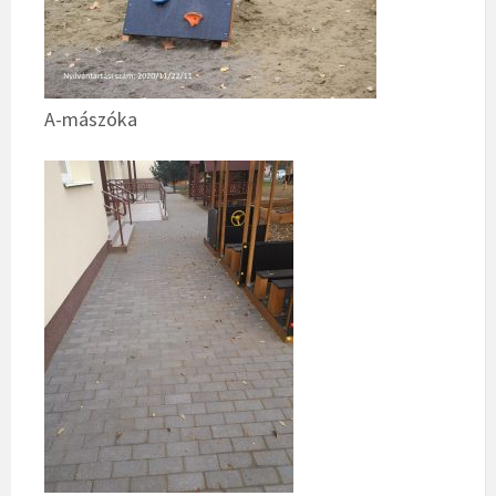
A-mászóka