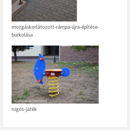
mozgáskorlátozott-rámpa-újra-építése-
burkolása
rugós-játék