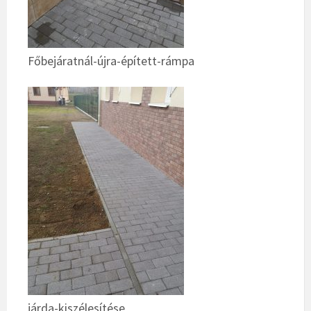
Főbejáratnál-újra-épített-rámpa
járda-kiszélesítése