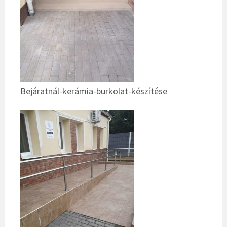
Bejáratnál-kerámia-burkolat-készítése