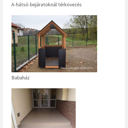
A-hátsó-bejáratoknál térkövezés
Babaház