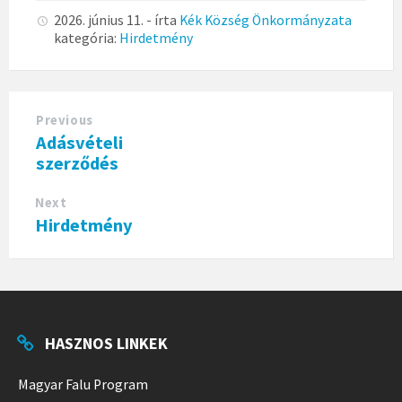
2026. június 11.
- írta
Kék Község Önkormányzata
kategória:
Hirdetmény
Previous
Adásvételi
szerződés
Next
Hirdetmény
HASZNOS LINKEK
Magyar Falu Program