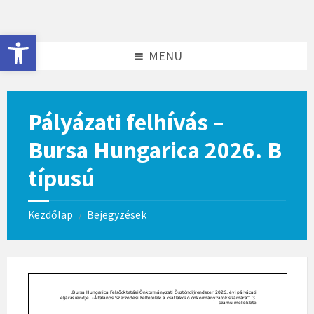
Skip
Skip
to
to
content
footer
Eszköztár megnyitása
MENÜ
Pályázati felhívás –
Bursa Hungarica 2026. B
típusú
Kezdőlap
Bejegyzések
/