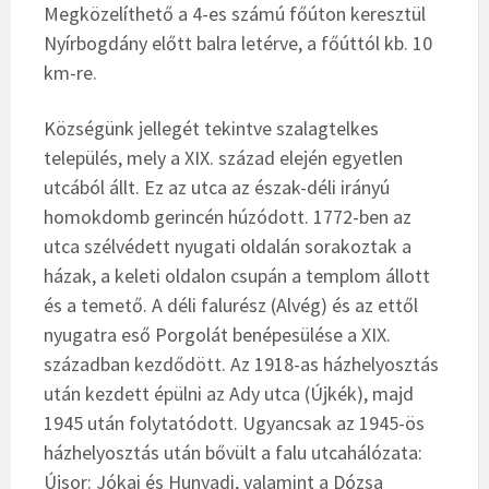
Megközelíthető a 4-es számú főúton keresztül
Nyírbogdány előtt balra letérve, a főúttól kb. 10
km-re.
Községünk jellegét tekintve szalagtelkes
település, mely a XIX. század elején egyetlen
utcából állt. Ez az utca az észak-déli irányú
homokdomb gerincén húzódott. 1772-ben az
utca szélvédett nyugati oldalán sorakoztak a
házak, a keleti oldalon csupán a templom állott
és a temető. A déli falurész (Alvég) és az ettől
nyugatra eső Porgolát benépesülése a XIX.
században kezdődött. Az 1918-as házhelyosztás
után kezdett épülni az Ady utca (Újkék), majd
1945 után folytatódott. Ugyancsak az 1945-ös
házhelyosztás után bővült a falu utcahálózata:
Újsor: Jókai és Hunyadi, valamint a Dózsa