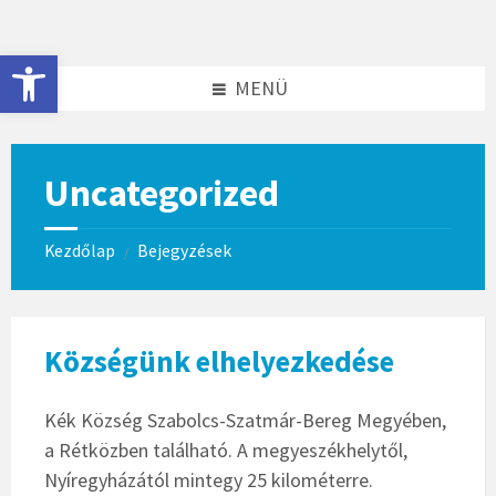
Skip
Skip
to
to
content
footer
Eszköztár megnyitása
MENÜ
Uncategorized
Kezdőlap
Bejegyzések
/
Községünk elhelyezkedése
Kék Község Szabolcs-Szatmár-Bereg Megyében,
a Rétközben található. A megyeszékhelytől,
Nyíregyházától mintegy 25 kilométerre.