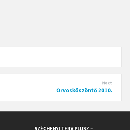
Next
Orvosköszöntő 2010.
SZÉCHENYI TERV PLUSZ –