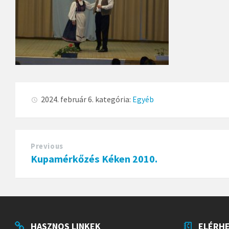
2024. február 6.
kategória:
Egyéb
Previous
Kupamérkőzés Kéken 2010.
HASZNOS LINKEK
ELÉRH