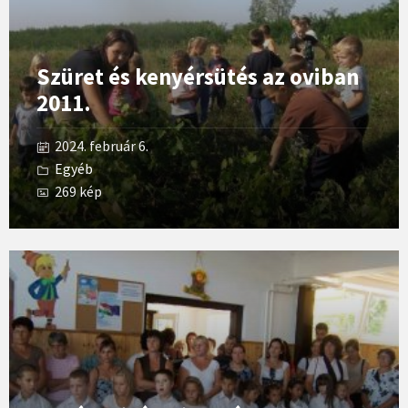
Szüret és kenyérsütés az oviban
2011.
2024. február 6.
Egyéb
269 kép
Open
Gallery