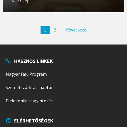
27 kép
Bejegyzés
1
2
Következő
navigáció
HASZNOS LINKEK
Magyar Falu Program
Szemétszállítási naptár
Elektronikus ügyintézés
ELÉRHETŐSÉGEK