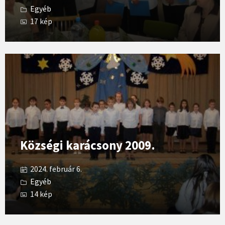
Egyéb
17 kép
Open
Gallery
Községi karácsony 2009.
2024. február 6.
Egyéb
14 kép