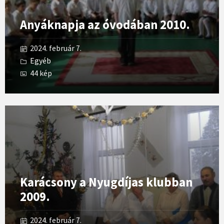
Anyáknapja az óvodában 2010.
2024. február 7.
Egyéb
44 kép
Open
Gallery
Karácsony a Nyugdíjas klubban
2009.
2024. február 7.