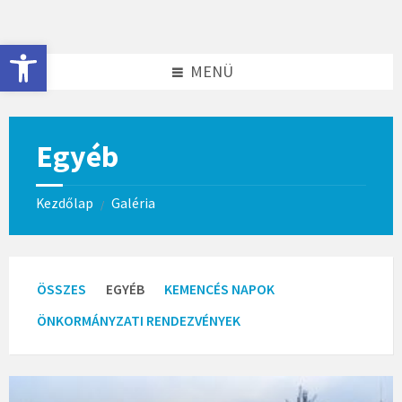
Skip
Skip
to
to
content
footer
Eszköztár megnyitása
MENÜ
Egyéb
Kezdőlap
Galéria
/
ÖSSZES
EGYÉB
KEMENCÉS NAPOK
ÖNKORMÁNYZATI RENDEZVÉNYEK
Open
Gallery