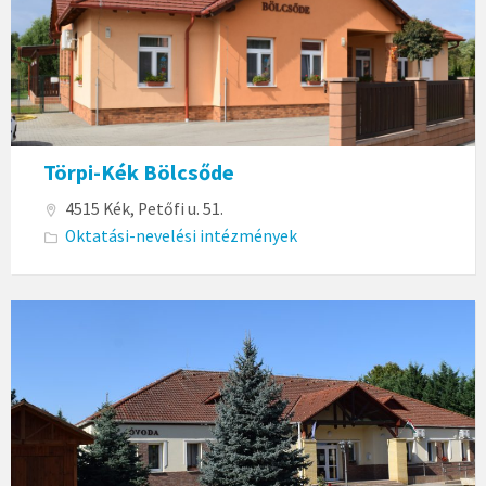
Törpi-Kék Bölcsőde
4515 Kék, Petőfi u. 51.
Oktatási-nevelési intézmények