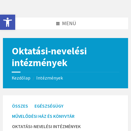
Skip
Skip
to
to
content
footer
Eszköztár megnyitása
MENÜ
Oktatási-nevelési
intézmények
Kezdőlap
Intézmények
/
ÖSSZES
EGÉSZSÉGÜGY
MŰVELŐDÉSI HÁZ ÉS KÖNYVTÁR
OKTATÁSI-NEVELÉSI INTÉZMÉNYEK